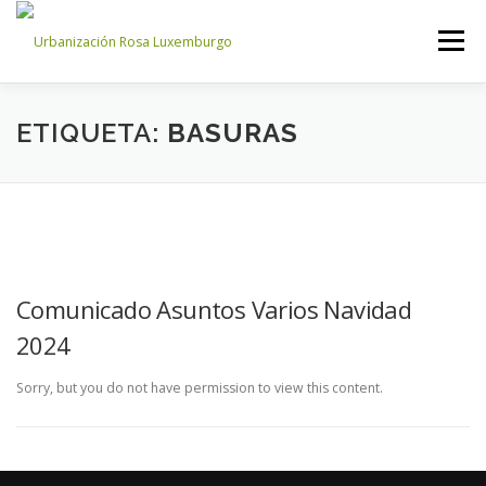
Saltar
al
Menú
contenido
INICIO
NOSOTROS
NOTICIAS
CONTACTO
ETIQUETA:
BASURAS
ACCESO PROPIETARIOS
Comunicado Asuntos Varios Navidad
2024
Sorry, but you do not have permission to view this content.