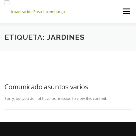
Saltar
al
Menú
contenido
INICIO
NOSOTROS
NOTICIAS
CONTACTO
ETIQUETA:
JARDINES
ACCESO PROPIETARIOS
Comunicado asuntos varios
Sorry, but you do not have permission to view this content.