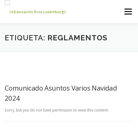
Saltar
al
Menú
contenido
INICIO
NOSOTROS
NOTICIAS
CONTACTO
ETIQUETA:
REGLAMENTOS
ACCESO PROPIETARIOS
Comunicado Asuntos Varios Navidad
2024
Sorry, but you do not have permission to view this content.