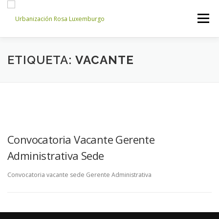
Saltar
al
Menú
contenido
INICIO
NOSOTROS
NOTICIAS
CONTACTO
ETIQUETA:
VACANTE
ACCESO PROPIETARIOS
Convocatoria Vacante Gerente
Administrativa Sede
Convocatoria vacante sede Gerente Administrativa