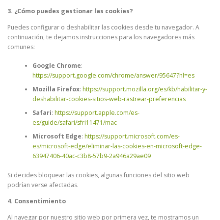
3. ¿Cómo puedes gestionar las cookies?
Puedes configurar o deshabilitar las cookies desde tu navegador. A
continuación, te dejamos instrucciones para los navegadores más
comunes:
Google Chrome
:
https://support.google.com/chrome/answer/95647?hl=es
Mozilla Firefox
:
https://support.mozilla.org/es/kb/habilitar-y-
deshabilitar-cookies-sitios-web-rastrear-preferencias
Safari
:
https://support.apple.com/es-
es/guide/safari/sfri11471/mac
Microsoft Edge
:
https://support.microsoft.com/es-
es/microsoft-edge/eliminar-las-cookies-en-microsoft-edge-
63947406-40ac-c3b8-57b9-2a946a29ae09
Si decides bloquear las cookies, algunas funciones del sitio web
podrían verse afectadas.
4. Consentimiento
Al navegar por nuestro sitio web por primera vez, te mostramos un