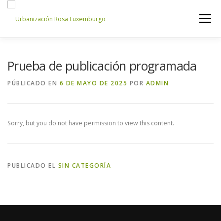
Saltar
al
Menú
contenido
INICIO
NOSOTROS
NOTICIAS
CONTACTO
Prueba de publicación programada
PÚBLICADO EN
6 DE MAYO DE 2025
POR
ADMIN
ACCESO PROPIETARIOS
Sorry, but you do not have permission to view this content.
PUBLICADO EL
SIN CATEGORÍA