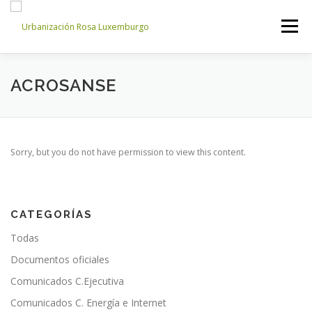
Saltar
al
Menú
contenido
INICIO
NOSOTROS
NOTICIAS
CONTACTO
ACROSANSE
ACCESO PROPIETARIOS
Sorry, but you do not have permission to view this content.
CATEGORÍAS
Todas
Documentos oficiales
Comunicados C.Ejecutiva
Comunicados C. Energía e Internet