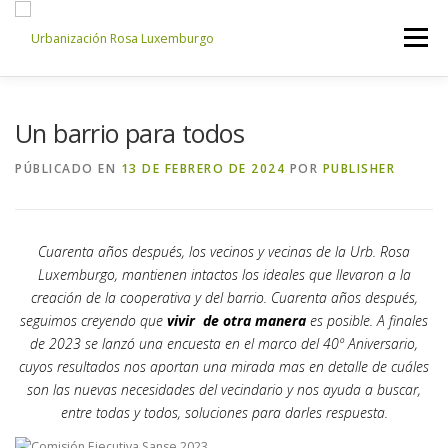
Saltar
al
Menú
contenido
INICIO
NOSOTROS
NOTICIAS
CONTACTO
Un barrio para todos
PÚBLICADO EN
13 DE FEBRERO DE 2024
POR
PUBLISHER
ACCESO PROPIETARIOS
Cuarenta años después, los vecinos y vecinas de la Urb. Rosa
Luxemburgo, mantienen intactos los ideales que llevaron a la
creación de la cooperativa y del barrio. Cuarenta años después,
seguimos creyendo que
vivir de otra manera
es posible. A finales
de 2023 se lanzó una encuesta en el marco del 40º Aniversario,
cuyos resultados nos aportan una mirada mas en detalle de cuáles
son las nuevas necesidades del vecindario y nos ayuda a buscar,
entre todas y todos, soluciones para darles respuesta.