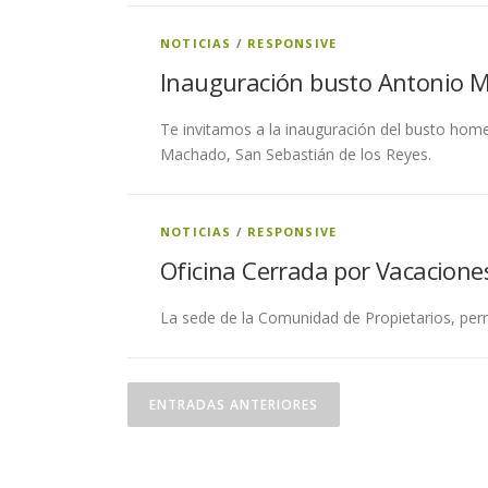
NOTICIAS
/
RESPONSIVE
Inauguración busto Antonio 
Te invitamos a la inauguración del busto ho
Machado, San Sebastián de los Reyes.
NOTICIAS
/
RESPONSIVE
Oficina Cerrada por Vacacione
La sede de la Comunidad de Propietarios, perm
N
ENTRADAS ANTERIORES
a
v