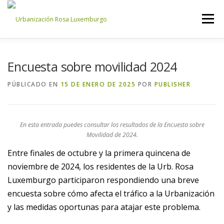
Saltar
al
Menú
contenido
INICIO
NOSOTROS
NOTICIAS
CONTACTO
Encuesta sobre movilidad 2024
PÚBLICADO EN
15 DE ENERO DE 2025
POR
PUBLISHER
ACCESO PROPIETARIOS
En esta entrada puedes consultar los resultados de la Encuesta sobre
Movilidad de 2024.
Entre finales de octubre y la primera quincena de
noviembre de 2024, los residentes de la Urb. Rosa
Luxemburgo participaron respondiendo una breve
encuesta sobre cómo afecta el tráfico a la Urbanización
y las medidas oportunas para atajar este problema.