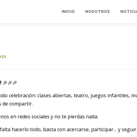
INICIO
NOSOTROS
NOTICI
HER
!
🎉🎉🎉
odo celebración: clases abiertas, teatro, juegos infantiles, m
 de compartir.
os en redes sociales y no te pierdas nada.
falta hacerlo todo, basta con acercarse, participar… y segui