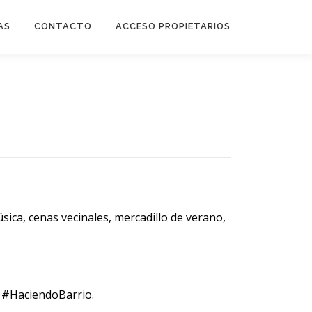
AS
CONTACTO
ACCESO PROPIETARIOS
úsica, cenas vecinales, mercadillo de verano,
r #HaciendoBarrio.