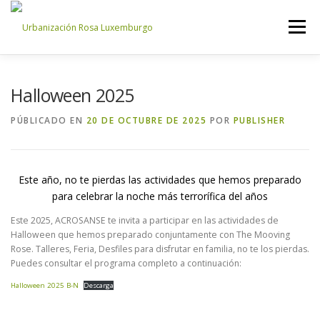
Saltar
al
Menú
contenido
INICIO
NOSOTROS
NOTICIAS
CONTACTO
Halloween 2025
PÚBLICADO EN
20 DE OCTUBRE DE 2025
POR
PUBLISHER
ACCESO PROPIETARIOS
Este año, no te pierdas las actividades que hemos preparado
para celebrar la noche más terrorífica del años
Este 2025, ACROSANSE te invita a participar en las actividades de
Halloween que hemos preparado conjuntamente con The Mooving
Rose. Talleres, Feria, Desfiles para disfrutar en familia, no te los pierdas.
Puedes consultar el programa completo a continuación:
Halloween 2025 B-N
Descarga