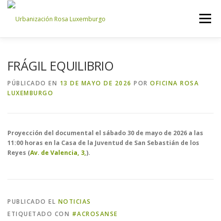
Saltar
al
Menú
contenido
INICIO
NOSOTROS
NOTICIAS
CONTACTO
FRÁGIL EQUILIBRIO
PÚBLICADO EN
13 DE MAYO DE 2026
POR
OFICINA ROSA
LUXEMBURGO
ACCESO PROPIETARIOS
Proyección del documental el sábado 30 de mayo de 2026 a las
11:00 horas en la Casa de la Juventud de San Sebastián de los
Reyes (
Av. de Valencia, 3,
).
PUBLICADO EL
NOTICIAS
ETIQUETADO CON
#ACROSANSE