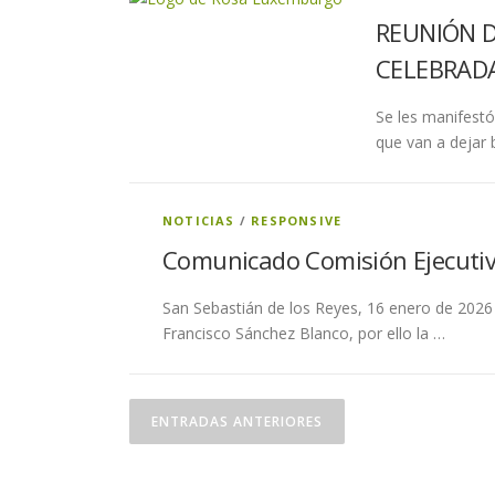
REUNIÓN D
CELEBRADA
Se les manifest
que van a dejar
NOTICIAS
/
RESPONSIVE
Comunicado Comisión Ejecuti
San Sebastián de los Reyes, 16 enero de 2026
Francisco Sánchez Blanco, por ello la …
N
ENTRADAS ANTERIORES
a
v