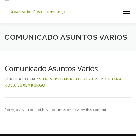
Saltar
al
Menú
contenido
INICIO
NOSOTROS
NOTICIAS
CONTACTO
COMUNICADO ASUNTOS VARIOS
ACCESO PROPIETARIOS
Comunicado Asuntos Varios
PÚBLICADO EN
15 DE SEPTIEMBRE DE 2023
POR
OFICINA
ROSA LUXEMBURGO
Sorry, but you do not have permission to view this content.