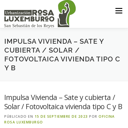
Saltar
al
Menú
contenido
INICIO
NOSOTROS
NOTICIAS
CONTACTO
IMPULSA VIVIENDA – SATE Y
CUBIERTA / SOLAR /
FOTOVOLTAICA VIVIENDA TIPO C
ACCESO PROPIETARIOS
Y B
Impulsa Vivienda – Sate y cubierta /
Solar / Fotovoltaica vivienda tipo C y B
PÚBLICADO EN
15 DE SEPTIEMBRE DE 2023
POR
OFICINA
ROSA LUXEMBURGO