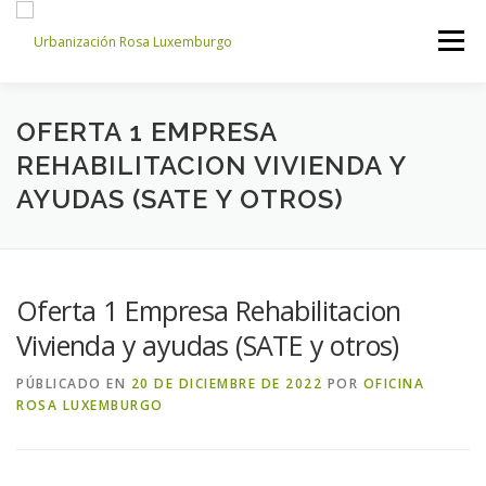
Saltar
al
Menú
contenido
INICIO
NOSOTROS
NOTICIAS
CONTACTO
OFERTA 1 EMPRESA
REHABILITACION VIVIENDA Y
AYUDAS (SATE Y OTROS)
ACCESO PROPIETARIOS
Oferta 1 Empresa Rehabilitacion
Vivienda y ayudas (SATE y otros)
PÚBLICADO EN
20 DE DICIEMBRE DE 2022
POR
OFICINA
ROSA LUXEMBURGO