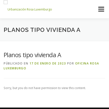
Saltar
al
Menú
contenido
INICIO
NOSOTROS
NOTICIAS
CONTACTO
PLANOS TIPO VIVIENDA A
ACCESO PROPIETARIOS
Planos tipo vivienda A
PÚBLICADO EN
17 DE ENERO DE 2023
POR
OFICINA ROSA
LUXEMBURGO
Sorry, but you do not have permission to view this content.