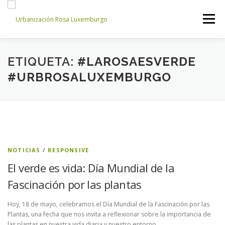
Saltar
al
Menú
contenido
INICIO
NOSOTROS
NOTICIAS
CONTACTO
ETIQUETA:
#LAROSAESVERDE
#URBROSALUXEMBURGO
ACCESO PROPIETARIOS
NOTICIAS
/
RESPONSIVE
El verde es vida: Día Mundial de la
Fascinación por las plantas
Hoy, 18 de mayo, celebramos el Día Mundial de la Fascinación por las
Plantas, una fecha que nos invita a reflexionar sobre la importancia de
las plantas en nuestra vida diaria y nuestro entorno.