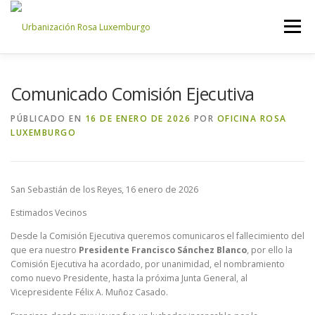
Saltar
al
Menú
contenido
INICIO
NOSOTROS
NOTICIAS
CONTACTO
Comunicado Comisión Ejecutiva
PÚBLICADO EN
16 DE ENERO DE 2026
POR
OFICINA ROSA
LUXEMBURGO
ACCESO PROPIETARIOS
San Sebastián de los Reyes, 16 enero de 2026
Estimados Vecinos
Desde la Comisión Ejecutiva queremos comunicaros el fallecimiento del
que era nuestro
Presidente Francisco Sánchez Blanco
, por ello la
Comisión Ejecutiva ha acordado, por unanimidad, el nombramiento
como nuevo Presidente, hasta la próxima Junta General, al
Vicepresidente Félix A. Muñoz Casado.